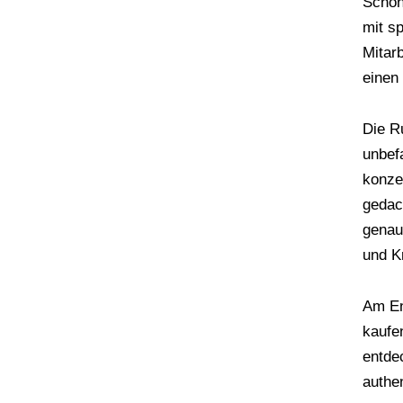
Schön
mit s
Mitar
einen
Die R
unbef
konze
gedac
genau
und K
Am En
kaufe
entde
authe