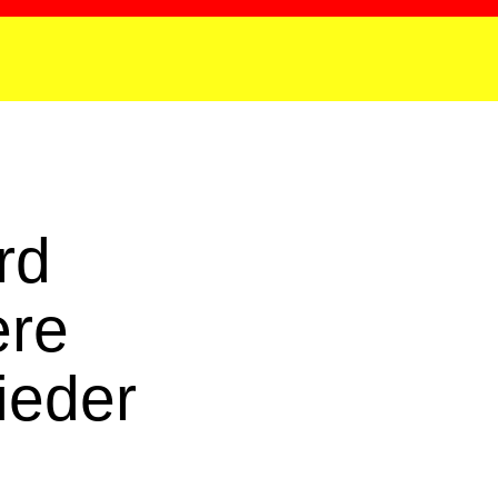
rd
ere
ieder