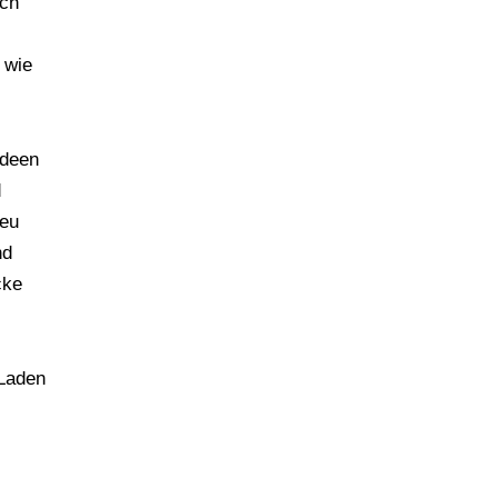
ich
 wie
Ideen
d
neu
nd
cke
 Laden