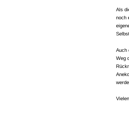
Als d
noch 
eigen
Selbs
Auch 
Weg d
Rückm
Anekd
werde
Viele