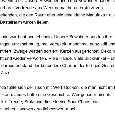
es entsteht. Unsere Bewohnerinnen und Bewohner haben s
pürbarer Vorfreude ans Werk gemacht, unterstützt von
beitenden, die den Raum eher wie eine kleine Manufaktur als
 Bastelraum wirken ließen.
unde war bunt und lebendig. Unsere Bewohner setzten ihre 
angen um: mal mutig, mal verspielt, manchmal ganz still un
ntriert. Zweige wurden sortiert, Kerzen ausgerichtet, Deko 
ht und wieder verworfen. Viele Hände, viele Blickwinkel – u
 daraus entstand der besondere Charme der fertigen Geste
ränze.
de füllte sich der Tisch mit Werkstücken, die man nicht im
n kann. Jedes hatte eine Geschichte. Wer genauer hinsah,
ckte Freude, Stolz und diese kleine Spur Chaos, die
ntisches Handwerk so liebenswert macht.