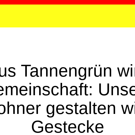
BRANDENBURG AN DER HAVEL
us Tannengrün wi
meinschaft: Uns
hner gestalten w
Gestecke